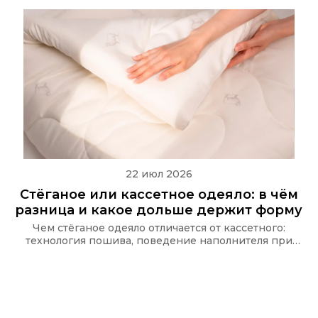
22 июл 2026
Стёганое или кассетное одеяло: в чём
разница и какое дольше держит форму
Чем стёганое одеяло отличается от кассетного:
технология пошива, поведение наполнителя при
стирке и какую стёжку используют в одеялах Ecotex
и CASAROSA, чтобы наполнитель не сбивался.