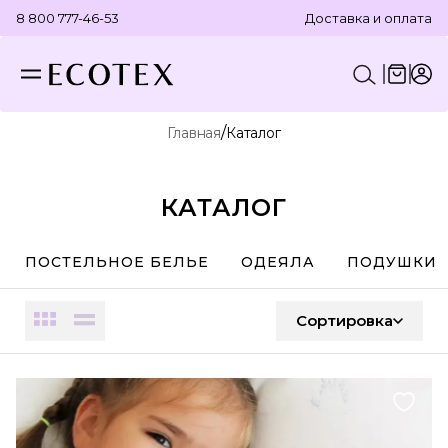
8 800 777-46-53
Доставка и оплата
/
Главная
Каталог
КОНСТРУКТОР КОМПЛЕКТА
ПОСТЕЛЬНОЕ БЕЛЬЕ
ОТДЕЛЬНЫЕ ПРЕДМЕТЫ
ТЕКСТИЛЬ ДЛЯ ВАННОЙ
КАТАЛОГ
ПОСТЕЛЬНОЕ БЕЛЬЕ
ОДЕЯЛА
ПОДУШКИ
Сортировка