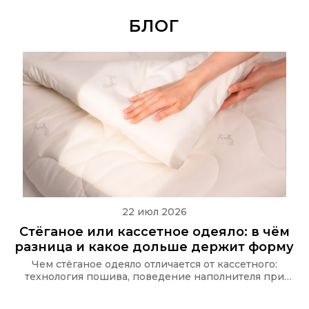
БЛОГ
22 июл 2026
Стёганое или кассетное одеяло: в чём
разница и какое дольше держит форму
Чем стёганое одеяло отличается от кассетного:
технология пошива, поведение наполнителя при
стирке и какую стёжку используют в одеялах Ecotex
и CASAROSA, чтобы наполнитель не сбивался.