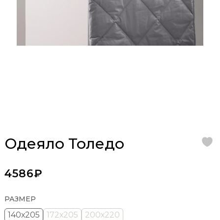
Одеяло Толедо
4586₽
РАЗМЕР
140х205
172х205
200х220