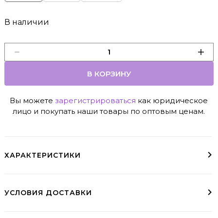
В наличии
В КОРЗИНУ
Вы можете
зарегистрироваться
как юридическое
лицо и покупать наши товары по оптовым ценам.
ХАРАКТЕРИСТИКИ
УСЛОВИЯ ДОСТАВКИ
Доставка курьером
До пункта выдачи
Варианты доставки
Условия доставки в регионы доступны при оформлении заказа
заказы свыше 10000₽ - бесплатно (МСК и СПб)
пвз необходимо выбрать при оформлении заказа
Курьер, СДЭК, ЯндексДоставка, Почта Росии