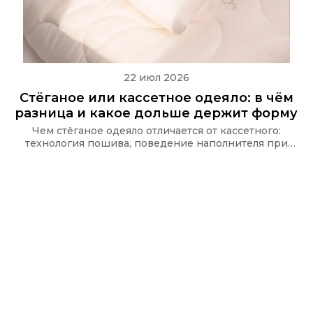
22 июл 2026
Стёганое или кассетное одеяло: в чём
разница и какое дольше держит форму
Чем стёганое одеяло отличается от кассетного:
технология пошива, поведение наполнителя при
стирке и какую стёжку используют в одеялах Ecotex
и CASAROSA, чтобы наполнитель не сбивался.