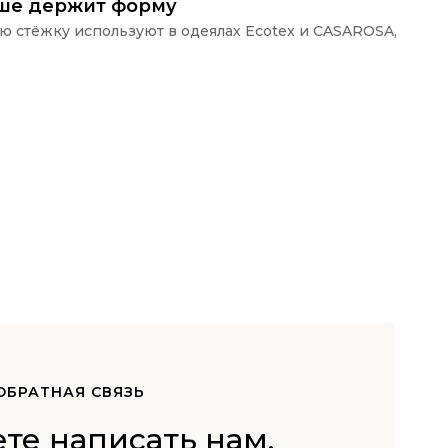
ьше держит форму
ую стёжку используют в одеялах Ecotex и CASAROSA,
П
ОБРАТНАЯ СВЯЗЬ
те написать нам,