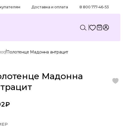
купателям
Доставка и оплата
8 800 777-46-53
/
лог
Полотенце Мадонна антрацит
олотенце Мадонна
нтрацит
92₽
МЕР