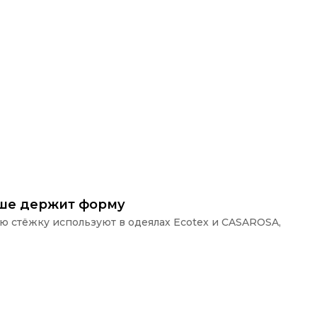
ьше держит форму
ую стёжку используют в одеялах Ecotex и CASAROSA,
П