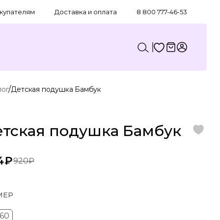
купателям
Доставка и оплата
8 800 777-46-53
/
лог
Детская подушка Бамбук
тская подушка Бамбук
4₽
920₽
МЕР
60