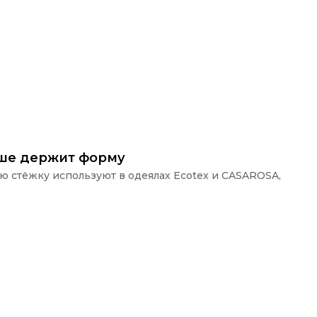
ьше держит форму
ую стёжку используют в одеялах Ecotex и CASAROSA,
П