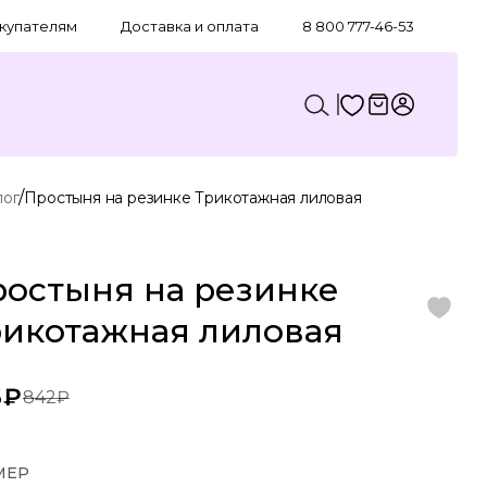
купателям
Доставка и оплата
8 800 777-46-53
/
лог
Простыня на резинке Трикотажная лиловая
остыня на резинке
рикотажная лиловая
6₽
842₽
МЕР