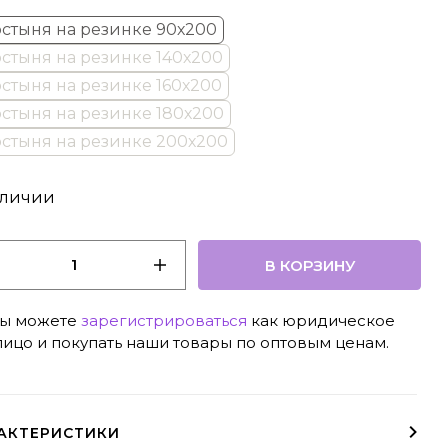
стыня на резинке 90х200
стыня на резинке 140х200
стыня на резинке 160х200
стыня на резинке 180х200
стыня на резинке 200х200
аличии
В КОРЗИНУ
ы можете
зарегистрироваться
как юридическое
лицо и покупать наши товары по оптовым ценам.
АКТЕРИСТИКИ
Рекомендуется для матрасов высотой до 20 см