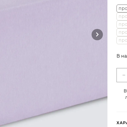
про
про
про
про
про
В н
В
ХАР