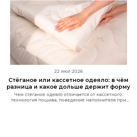
22 июл 2026
Стёганое или кассетное одеяло: в чём
разница и какое дольше держит форму
Чем стёганое одеяло отличается от кассетного:
технология пошива, поведение наполнителя при
стирке и какую стёжку используют в одеялах Ecotex
и CASAROSA, чтобы наполнитель не сбивался.