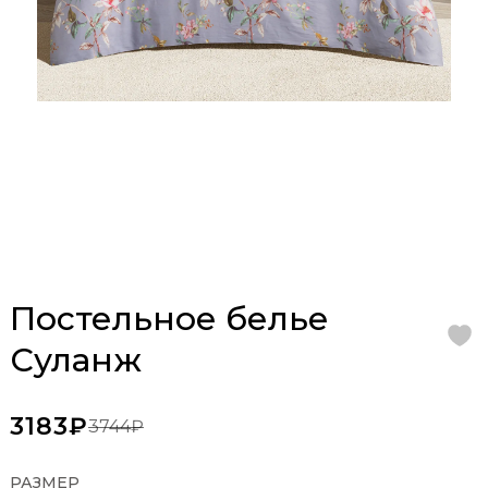
Постельное белье
Суланж
3183₽
3744₽
РАЗМЕР