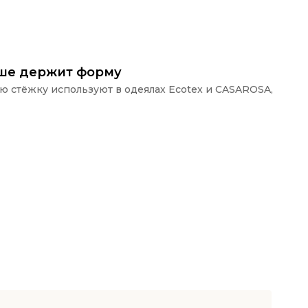
ьше держит форму
ую стёжку используют в одеялах Ecotex и CASAROSA,
П