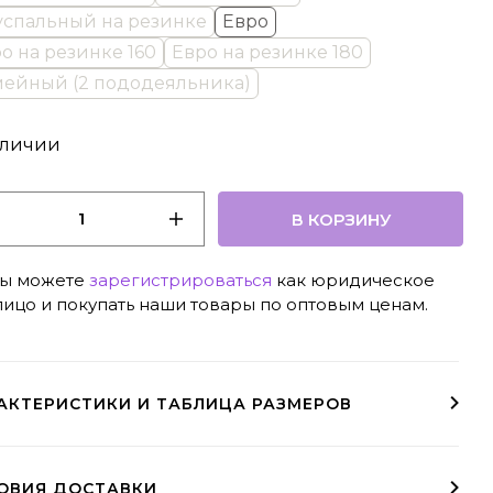
спальный на резинке
Евро
о на резинке 160
Евро на резинке 180
ейный (2 пододеяльника)
аличии
В КОРЗИНУ
ы можете
зарегистрироваться
как юридическое
лицо и покупать наши товары по оптовым ценам.
АКТЕРИСТИКИ И ТАБЛИЦА РАЗМЕРОВ
Двусторонний пододеяльник на молнии
ОВИЯ ДОСТАВКИ