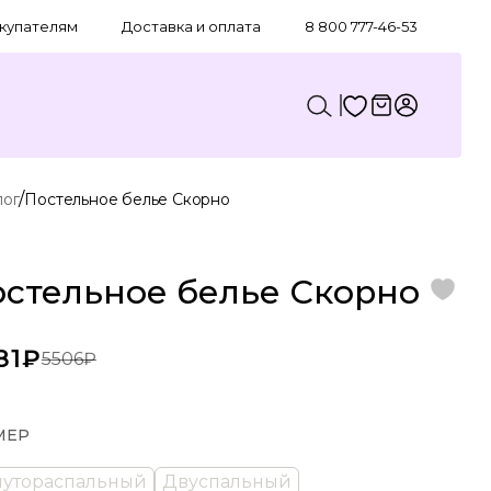
купателям
Доставка и оплата
8 800 777-46-53
/
лог
Постельное белье Скорно
стельное белье Скорно
81₽
5506₽
МЕР
лутораспальный
Двуспальный