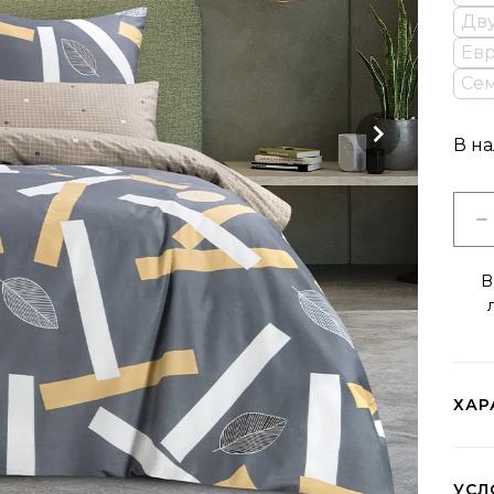
Дву
Евр
Сем
В н
В
ХАР
УСЛ