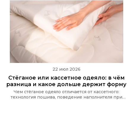
22 июл 2026
Стёганое или кассетное одеяло: в чём
разница и какое дольше держит форму
Чем стёганое одеяло отличается от кассетного:
технология пошива, поведение наполнителя при
стирке и какую стёжку используют в одеялах Ecotex
и CASAROSA, чтобы наполнитель не сбивался.