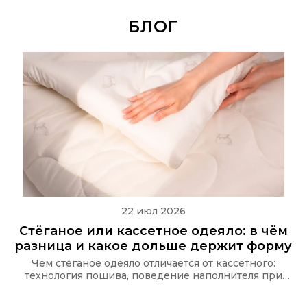
БЛОГ
22 июл 2026
Стёганое или кассетное одеяло: в чём
разница и какое дольше держит форму
Чем стёганое одеяло отличается от кассетного:
технология пошива, поведение наполнителя при
стирке и какую стёжку используют в одеялах Ecotex
и CASAROSA, чтобы наполнитель не сбивался.