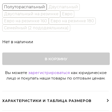
Полутораспальный
Двуспальный
Двуспальный на резинке
Евро
Евро на резинке 160
Евро на резинке 180
Семейный (2 пододеяльника)
Нет в наличии
В КОРЗИНУ
Вы можете
зарегистрироваться
как юридическое
лицо и покупать наши товары по оптовым ценам.
ХАРАКТЕРИСТИКИ И ТАБЛИЦА РАЗМЕРОВ
Двусторонний пододеяльник на молнии