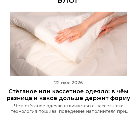
БЛОГ
22 июл 2026
Стёганое или кассетное одеяло: в чём
разница и какое дольше держит форму
Чем стёганое одеяло отличается от кассетного:
технология пошива, поведение наполнителя при
стирке и какую стёжку используют в одеялах Ecotex
и CASAROSA, чтобы наполнитель не сбивался.