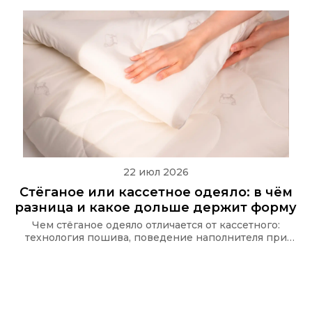
22 июл 2026
Стёганое или кассетное одеяло: в чём
разница и какое дольше держит форму
Чем стёганое одеяло отличается от кассетного:
технология пошива, поведение наполнителя при
стирке и какую стёжку используют в одеялах Ecotex
и CASAROSA, чтобы наполнитель не сбивался.