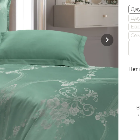
Дв
Дву
Евр
Сем
Нет
В