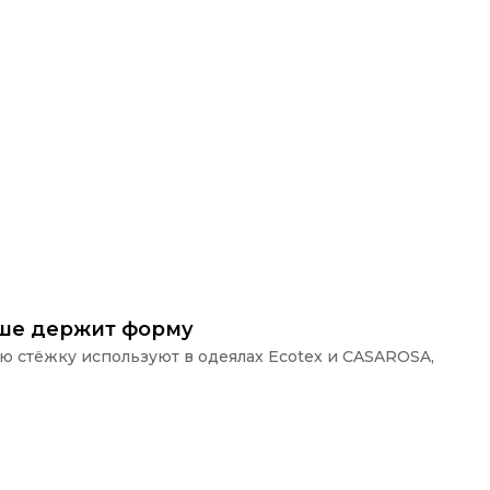
ьше держит форму
ую стёжку используют в одеялах Ecotex и CASAROSA,
П