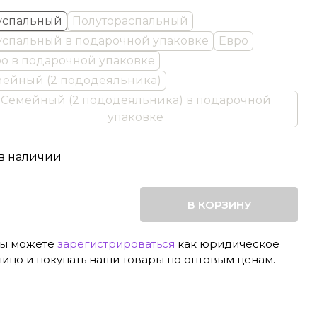
успальный
Полутораспальный
спальный в подарочной упаковке
Евро
о в подарочной упаковке
ейный (2 пододеяльника)
Семейный (2 пододеяльника) в подарочной
упаковке
 в наличии
В КОРЗИНУ
ы можете
зарегистрироваться
как юридическое
лицо и покупать наши товары по оптовым ценам.