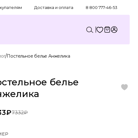
купателям
Доставка и оплата
8 800 777-46-53
/
лог
Постельное белье Анжелика
стельное белье
нжелика
33₽
7332₽
МЕР