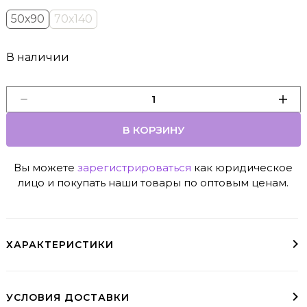
50х90
70х140
В наличии
В КОРЗИНУ
Вы можете
зарегистрироваться
как юридическое
лицо и покупать наши товары по оптовым ценам.
ХАРАКТЕРИСТИКИ
УСЛОВИЯ ДОСТАВКИ
Доставка курьером
До пункта выдачи
Варианты доставки
Условия доставки в регионы доступны при оформлении заказа
заказы свыше 10000₽ - бесплатно (МСК и СПб)
пвз необходимо выбрать при оформлении заказа
Курьер, СДЭК, ЯндексДоставка, Почта Росии