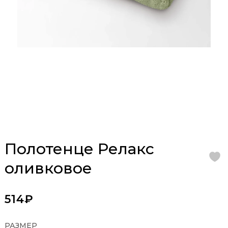
Полотенце Релакс
оливковое
514₽
РАЗМЕР