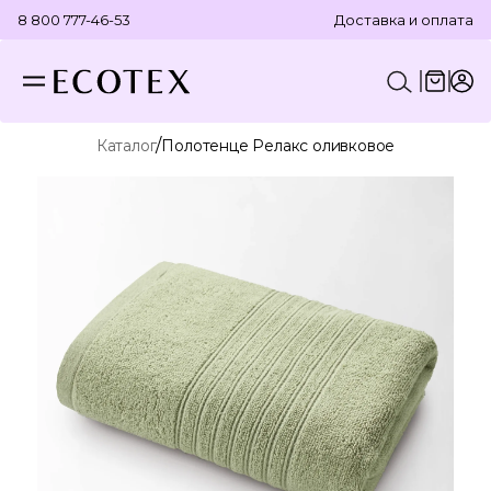
8 800 777-46-53
Доставка и оплата
/
Каталог
Полотенце Релакс оливковое
КОНСТРУКТОР КОМПЛЕКТА
ПОСТЕЛЬНОЕ БЕЛЬЕ
ОТДЕЛЬНЫЕ ПРЕДМЕТЫ
ТЕКСТИЛЬ ДЛЯ ВАННОЙ