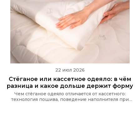
22 июл 2026
Стёганое или кассетное одеяло: в чём
разница и какое дольше держит форму
Чем стёганое одеяло отличается от кассетного:
технология пошива, поведение наполнителя при
стирке и какую стёжку используют в одеялах Ecotex
и CASAROSA, чтобы наполнитель не сбивался.